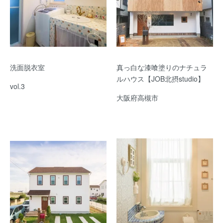
洗面脱衣室
真っ白な漆喰塗りのナチュラ
ルハウス【JOB北摂studio】
vol.3
大阪府高槻市