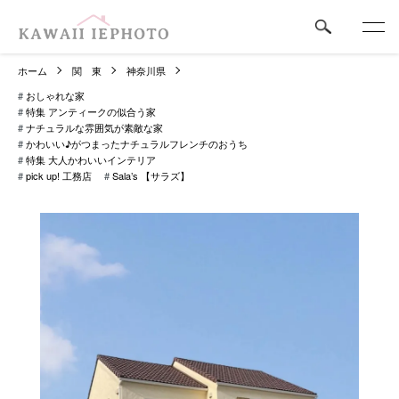
ホーム
関 東
神奈川県
#
おしゃれな家
#
特集 アンティークの似合う家
#
ナチュラルな雰囲気が素敵な家
#
かわいい♪がつまったナチュラルフレンチのおうち
#
特集 大人かわいいインテリア
#
pick up! 工務店
#
Sala’s 【サラズ】