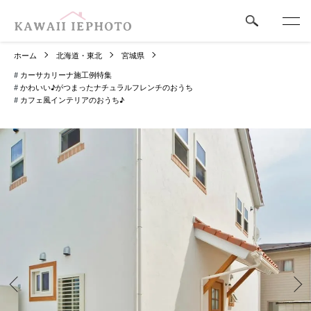
ホーム
北海道・東北
宮城県
#
カーサカリーナ施工例特集
#
かわいい♪がつまったナチュラルフレンチのおうち
#
カフェ風インテリアのおうち♪